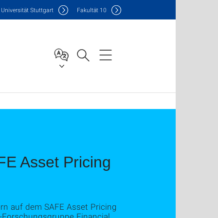
Uni
versität Stuttgart
F
akultät
10
E Asset Pricing
ern auf dem SAFE Asset Pricing
G-Forschungsgruppe Financial