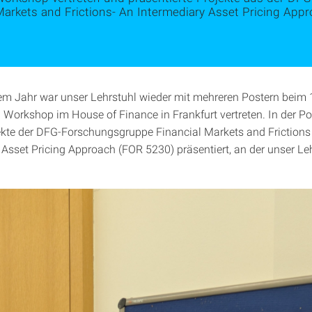
Markets and Frictions- An Intermediary Asset Pricing App
em Jahr war unser Lehrstuhl wieder mit mehreren Postern beim
g Workshop im House of Finance in Frankfurt vertreten. In der P
kte der DFG-Forschungsgruppe Financial Markets and Frictions
 Asset Pricing Approach (FOR 5230) präsentiert, an der unser Le