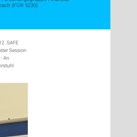
roach (FOR 5230)
 12. SAFE
oster Session
 - An
hrstuhl