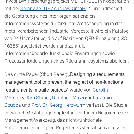
Invest-BW-Forschungsprojekts METCIRCLE in Kooperation
mit der
Scrap2VALUE / sus.raw GmbH
und adressiert
die Gestaltung eines inter-organisationalen
Informationssystems für zirkuläre Wertschöpfung in der
metallverarbeitenden Industrie. Vorgestellt wird ein Katalog
von 24 User Stories, die auf Basis von QFD-Prinzipien (ISO
16355) abgeleitet wurden und zentrale
Informationsbedarfe, funktionale Erwartungen sowie
Prozessanforderungen eines Rücknahmesystems abbilden.
Das dritte Paper (Short Paper) „
Designing a requirements
management tool to prevent the neglect of non-functional
" wurde von
Carolin
requirements in agile projects
Mombrey
,
Kim Stuber
,
Dimitrios Mavromatis
,
Janina
Dzubba
und
Prof. Dr. Georg Herzwurm
verfasst. Die Studie
entwickelt Gestaltungsempfehlungen für ein Requirements-
Management-Werkzeug, das nicht-funktionale
Anforderungen in agilen Projekten systematisch adressiert.