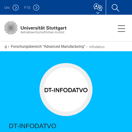
Uni
F
10
Betriebswirtschaftliches Institut
infodatvo
hung
Forschungsbereich "Advanced Manufacturing"
DT-INFODATVO