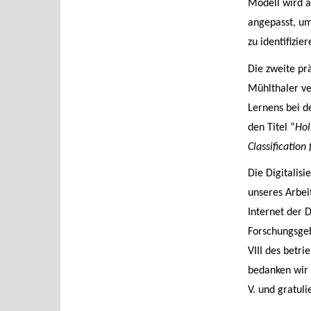
Modell wird a
angepasst, um
zu identifizi
Die zweite pr
Mühlthaler ve
Lernens bei d
den Titel “
Hol
Classification
Die Digitalis
unseres Arbeit
Internet der 
Forschungsgeb
VIII des betr
bedanken wir 
V. und gratul