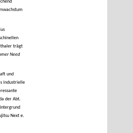
echend
formwachstum
ius
schinellen
thaler trägt
tomer Need
aft und
s industrielle
eressante
da der Abt.
Hintergrund
jitsu Next e.