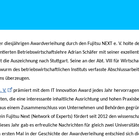
 diesjährigen Awardverleihung durch den Fujitsu NEXT e. V. holte de
entierten Betriebswirtschaftslehre Adrian Schäfer mit seiner exzellen
 die Auszeichnung nach Stuttgart. Seine an der Abt. VIII für Wirtscha
wurm des betriebswirtschaftlichen Instituts verfasste Abschlussarbeit
ins überzeugen.
. V.
prämiert mit dem IT Innovation Award jedes Jahr hervorrage
ten, die eine interessante inhaltliche Ausrichtung und hohen Praxisb
 aus einem Zusammenschluss von Unternehmen und Behörden gegrü
n Fujitsu Next (Network of Experts) fördert seit 2012 den wissenscha
eses Jahr gab es erfreuliche Nachrichten für gleich zwei Universitä
 ersten Mal in der Geschichte der Awardverleihung entschied sich die