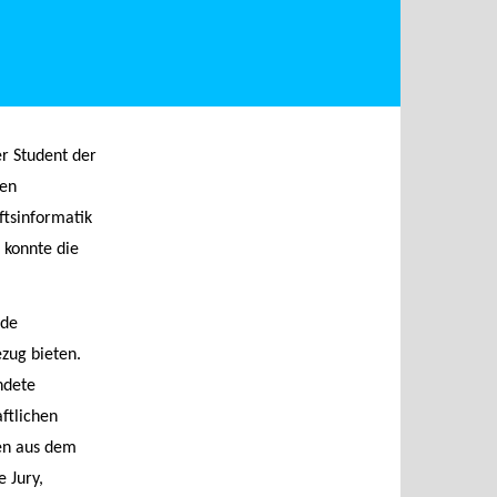
r Student der
ten
ftsinformatik
 konnte die
nde
ezug bieten.
ndete
ftlichen
ten aus dem
 Jury,