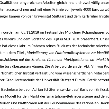
ualität der eingereichten Arbeiten gleich inhaltlich zwei völlig unte
ten auszuzeichnen und mit einer Prämie von jeweils 4000 Euro zu wü
Sieger kamen von der Universität Stuttgart und dem Karlsruher Institu
n wurden am 05.11.2018 im Festsaal des Münchner Kolpinghauses vo
es Vereins und dem Vorstand des Fujitsu NEXT e. V. präsentiert. Unse
r hat dieses Jahr im Rahmen seines Studiums der technische orienti
t mit dem Titel „
Modellierung von Plattformökosystemen zur Identifi
flussfaktoren auf das Erreichen führender Marktpositionen am Markt f
die Jury überzeugen können. Die Arbeit wurde an der Abt. VIII von P
rtschaftlichen Institut verfasst und vom wissenschaftlichen Mitarbei
er Graduiertenschule der Universität Stuttgart Dimitri Petrik betreut
 Bachelorarbeit von Adrian Schäfer entwickelt auf Basis von Einflussf
es Modell für den Markt der Smartphone-Betriebssysteme und den 
kteuren und Plattformen auf der Grundannahme des rationalen Hande