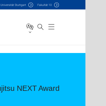
Uni
versität Stuttgart
F
akultät
10
ujitsu NEXT Award