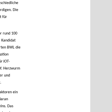
rschiedliche
rdigen. Die
t für
r rund 100
r Kandidat
erten BWL die
kation
ür IOT-
rof. Herzwurm
ter und
.
aktoren ein
daran
lns. Das