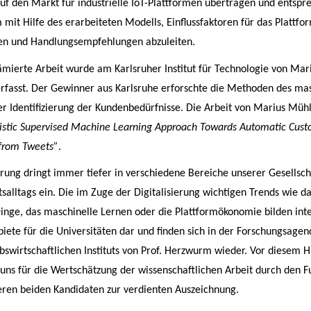
uf den Markt für industrielle IoT-Plattformen übertragen und entspr
 mit Hilfe des erarbeiteten Modells, Einflussfaktoren für das Platt
eren und Handlungsempfehlungen abzuleiten.
ämierte Arbeit wurde am Karlsruher Institut für Technologie von
Mar
rfasst. Der Gewinner aus Karlsruhe erforschte die Methoden des ma
er Identifizierung der Kundenbedürfnisse.
Die Arbeit von Marius Mühl
istic Supervised Machine Learning Approach Towards Automatic Cus
 from Tweets”
.
ierung dringt immer tiefer in verschiedene Bereiche unserer Gesellsch
salltags ein. Die im Zuge der Digitalisierung wichtigen Trends wie da
Dinge, das maschinelle Lernen oder die Plattformökonomie bilden int
iete für die Universitäten dar und finden sich in der Forschungsagen
iebswirtschaftlichen Instituts von Prof. Herzwurm wieder. Vor diesem 
uns für die Wertschätzung der wissenschaftlichen Arbeit durch den Fu
ieren beiden Kandidaten zur verdienten Auszeichnung.