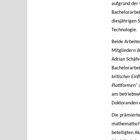
aufgrund der Q
Bachelorarbei
diesjährigen 
Technologie.
Beide Arbeite
Mitgliedern d
Adrian Schäfe
Bachelorarbei
kritischer Ein
Plattformen“
am betriebswi
Doktoranden d
Die prämierte
mathematisch
beteiligten A