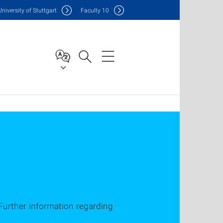
Uni
versity of Stuttgart
F
aculty
10
Further information regarding