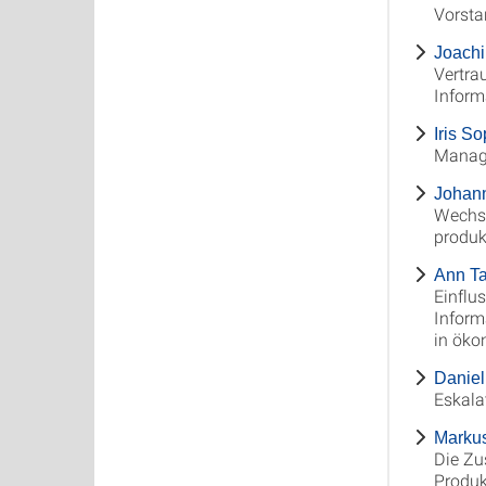
Vorsta
Joachi
Vertra
Inform
Iris S
Manag
Johann
Wechse
produk
Ann Ta
Einflu
Inform
in öko
Daniel
Eskala
Markus
Die Zu
Produk