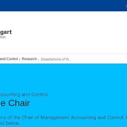
tion
Dissertations of the Chair
and Control
Research
ccounting and Control
he Chair
ions of the Chair of Management Accounting and Control. 
ked below.