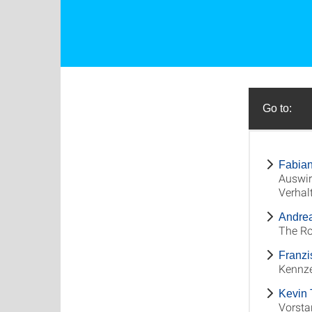
Go to:
Fabian
Auswir
Verhal
Andre
The Ro
Franzi
Kennze
Kevin 
Vorsta