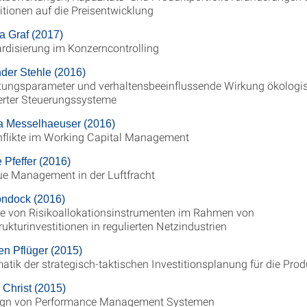
itionen auf die Preisentwicklung
a Graf (2017)
rdisierung im Konzerncontrolling
der Stehle (2016)
tungsparameter und verhaltensbeeinflussende Wirkung ökologi
ierter Steuerungssysteme
a Messelhaeuser (2016)
nflikte im Working Capital Management
 Pfeffer (2016)
e Management in der Luftfracht
ndock (2016)
e von Risikoallokationsinstrumenten im Rahmen von
rukturinvestitionen in regulierten Netzindustrien
en Pflüger (2015)
atik der strategisch-taktischen Investitionsplanung für die Prod
 Christ (2015)
ign von Performance Management Systemen