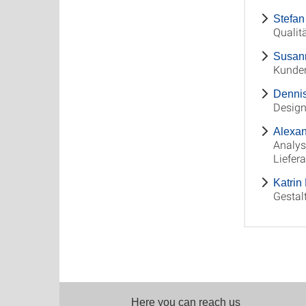
Stefan
Qualit
Susann
Kunden
Dennis
Design
Alexan
Analys
Liefer
Katrin
Gestal
Here you can reach us