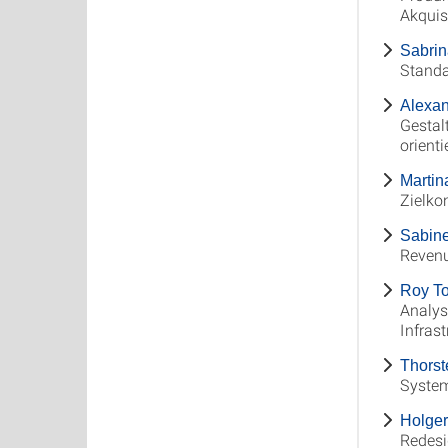
Akquis
Sabrin
Standa
Alexan
Gestal
orient
Martin
Zielko
Sabine
Revenu
Roy To
Analys
Infrast
Thorst
System
Holger
Redes