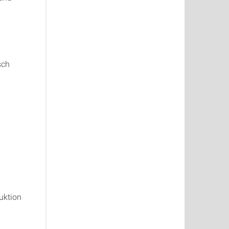
sch
uktion