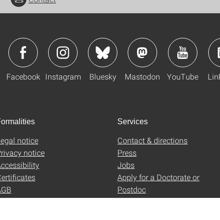
Facebook
Instagram
Bluesky
Mastodon
YouTube
Lin
ormalities
Services
egal notice
Contact & directions
rivacy notice
Press
ccessibility
Jobs
ertificates
Apply for a Doctorate or
AGB
Postdoc
Uni-Shop