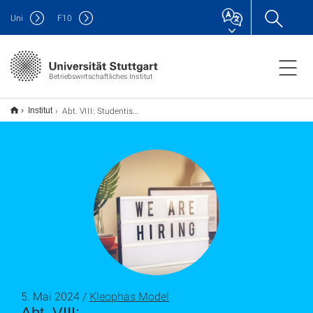
Uni
F
10
Betriebswirtschaftliches Institut
Abt. VIII: Studentische/Wissenschaftliche Hilfskraft (m/w/d) ab sofort im SWAPS-Projekt gesucht
Institut
5. Mai 2024 /
Kleophas Model
Abt. VIII: