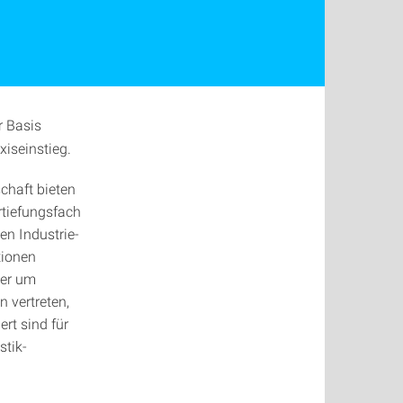
r Basis
iseinstieg.
chaft bieten
rtiefungsfach
len Industrie-
tionen
der um
 vertreten,
rt sind für
stik-