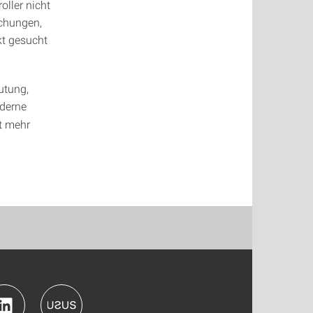
oller nicht
chungen,
kt gesucht
utung,
derne
t mehr