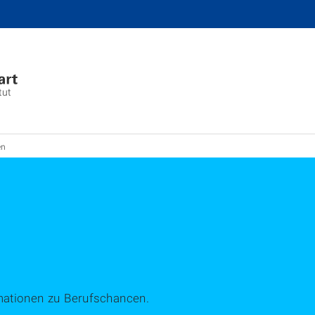
tut
en
rmationen zu Berufschancen.