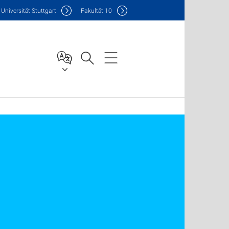
Uni
versität Stuttgart
F
akultät
10