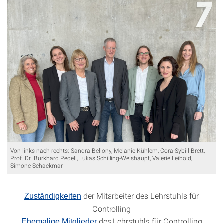
Von links nach rechts: Sandra Bellony, Melanie Kühlem, Cora-Sybill Brett,
Prof. Dr. Burkhard Pedell, Lukas Schilling-Weishaupt, Valerie Leibold,
Simone Schackmar
der Mitarbeiter des Lehrstuhls für
Zuständigkeiten
Controlling
des Lehrstuhls für Controlling
Ehemalige Mitglieder