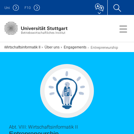
Uni
F
10
Betriebswirtschaftliches Institut
Entrepreneurship
III: Wirtschaftsinformatik II
Über uns
Engagements
Abt. VIII: Wirtschaftsinformatik II
Entrepreneurship