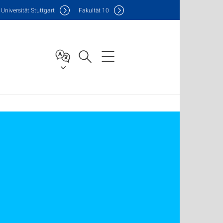
Uni
versität Stuttgart
F
akultät
10