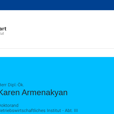
tut
err Dipl.-Ök.
Karen Armenakyan
Doktorand
etriebswirtschaftliches Institut - Abt. III