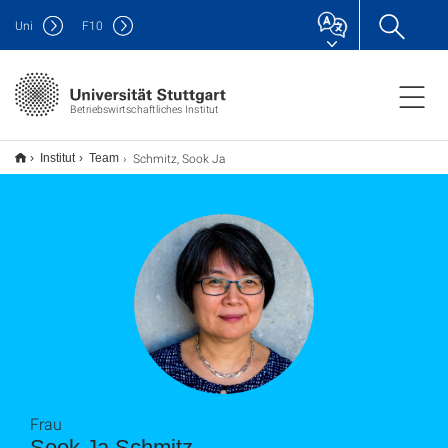
Uni
F
10
Betriebswirtschaftliches Institut
Schmitz, Sook Ja
Institut
Team
Frau
Sook Ja Schmitz