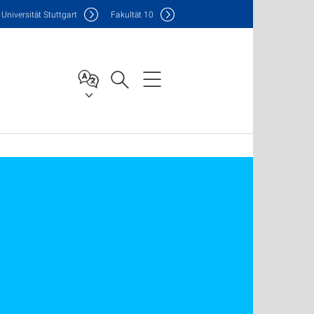
Uni
versität Stuttgart
F
akultät
10