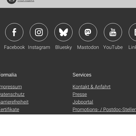
Facebook
Instagram
Bluesky
Mastodon
YouTube
Lin
ormalia
Services
Impressum
Kontakt & Anfahrt
atenschutz
Presse
arrierefreiheit
Jobportal
ertifikate
Promotions- / Postdoc-Stelle
AGB
Uni-Shop