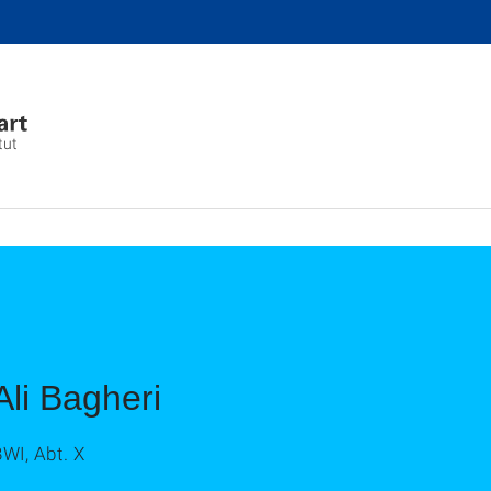
tut
Ali Bagheri
WI, Abt. X