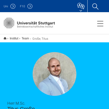
Uni
F
10
Betriebswirtschaftliches Institut
Große, Titus
Institut
Team
Herr M.Sc.
Titus Große